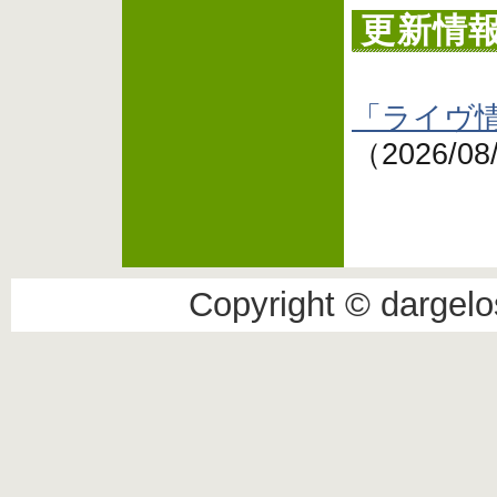
更新情
「ライヴ情
（2026/08
Copyright © dargelos