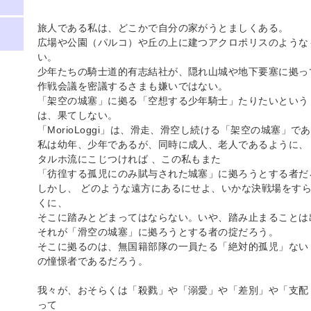
旅人である私は、どこかで自分の家がうとましくある。
広場や公園（パルコ）や丘の上に建つアクロポリスのような
い。
少年たちの騎士道的有志結社が、隠れ山城や地下要塞に拠っ
作戦会議を密議するさまも嫌いではない。
「架空の城塞」に拠る「空想する少年騎士」たりたいという
は、果てしない。
「MorioLoggi」は、滑走、滑空し続ける「架空の城塞」
私は幼年、少年であるが、同時に成人、老人であるように、
タルホ流にこじつければ 、この私もまた
「彷徨する孤児にのみ賦与された城塞」に拠ろうとする者だ
しかし、 どのような遠方にあるにせよ、いかな決戦場をす
くに、
そこに踏みとどまってはならない。いや、踏み止まることは
それが「滑空の城塞」に拠ろうとする者の掟だろう。
そこに拠るのは、無国籍部隊の一員たる「絶対的孤児」ない
の憧憬者であるだろう。
我々が、おそらくは「殺戮」や「溺愛」や「差別」や「支配
って