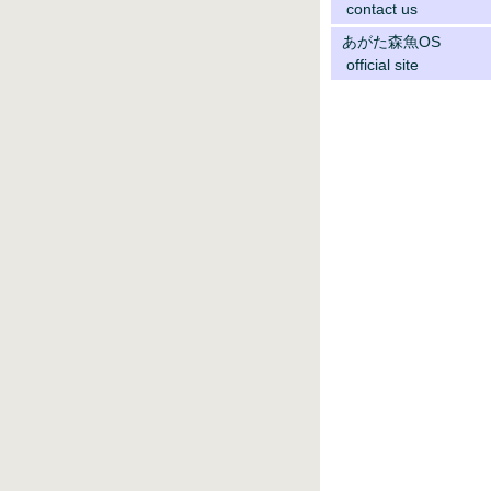
contact us
あがた森魚OS
official site