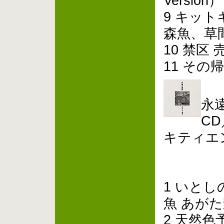
Versi
9 キッ
森魚、草
10 禁区
11 その
永
CD
キティエ
1 いとし
魚 あが
2 天然