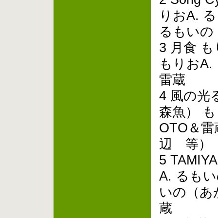
りおA. 
るもいの
3 月食 
もりおA.
雷蔵
4 風の光
森魚） 
OTO＆
辺 等）
5 TAM
A. るも
いの（あ
蔵