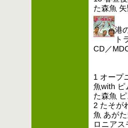
た森魚 
港
ト
CD／MDCL
1 オー
魚with
た森魚 
2 たそ
魚 あが
ロニアス