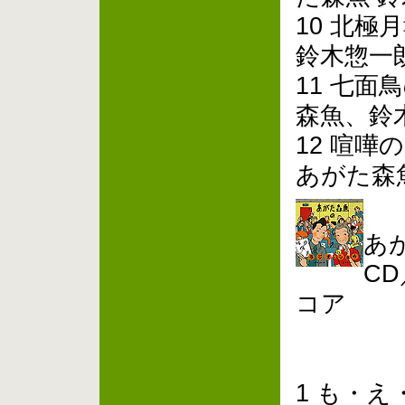
10 北
鈴木惣一
11 七面
森魚、鈴
12 喧嘩
あがた森
あ
CD
コア
1 も・え