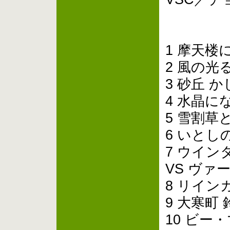
1 摩天楼
2 風の光
3 砂丘 
4 水晶に
5 雪割草
6 いとし
7 ウイン
VS ヴァ
8 リイン
9 大寒町
10 ビー