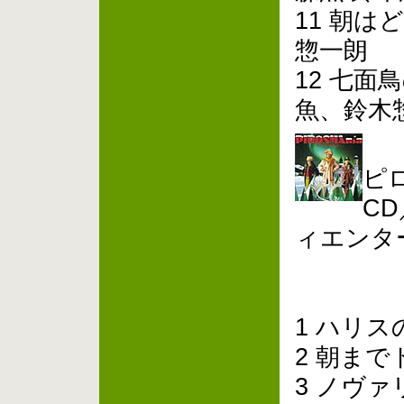
11 朝は
惣一朗
12 七面
魚、鈴木
ピ
CD
ィエンタ
1 ハリス
2 朝ま
3 ノヴ