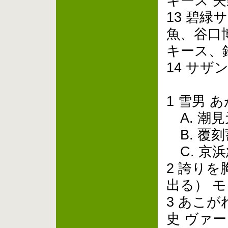
キース 
13 碧
魚、谷口
キース、
14 サザ
1 雪男 
A. 潮見
B. 覆刻
C. 京浜
2 誇り
出る） 
3 あこが
史 ヴァ