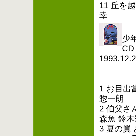
11 丘を
幸
少
CD 
1993.1
1 お目出
惣一朗
2 伯父
森魚 鈴
3 夏の翼