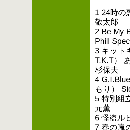
1 24時
敬太郎
2 Be My B
Phill S
3 キット
T.K.T
杉保夫
4 G.I.B
もり） Sid
5 特別組立附
元薫
6 怪盗ル
7 春の嵐