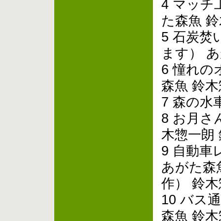
4 マッ
た森魚 
5 石炭
ます） 
6 憧れ
森魚 鈴
7 森の水
8 お月
木惣一朗
9 自動
あがた森
作） 鈴
10 バス
森魚 鈴