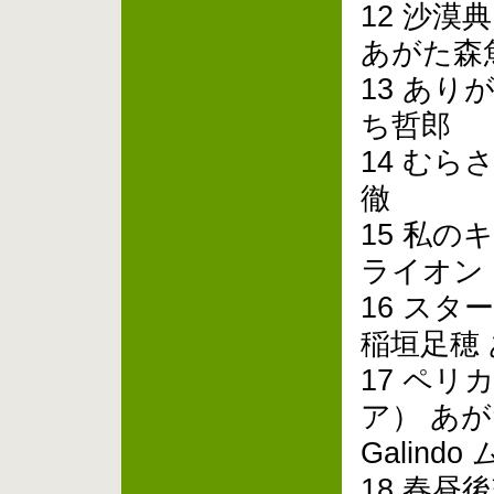
12 沙
あがた森
13 あり
ち哲郎
14 むら
徹
15 私の
ライオン
16 スタ
稲垣足穂
17 ペ
ア） あが
Galin
18 春昼