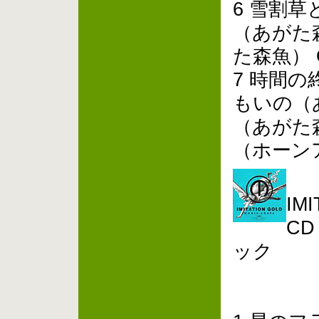
6 雪割草
（あがた
た森魚） 
7 時間の
もいの（
（あがた
（ホーン
IM
CD
ック