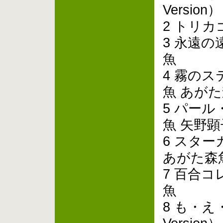
Versi
2 トリカ
3 永遠の
魚
4 霧の
魚 あが
5 パー
魚 矢野顕
6 スタ
あがた森
7 百合
魚
8 も・え