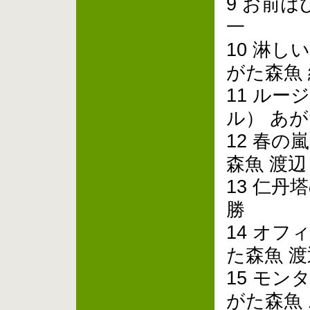
9 お前は
一
10 淋し
がた森魚
11 ル
ル） あが
12 春の
森魚 渡
13 仁丹
勝
14 オフ
た森魚 
15 モン
がた森魚