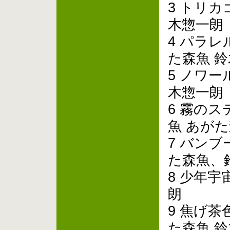
3 トリカ
木惣一朗
4 パラ
た森魚 
5 ノワー
木惣一朗
6 霧の
魚 あが
7 バン
た森魚、
8 少年宇
朗
9 焦げ
た森魚 