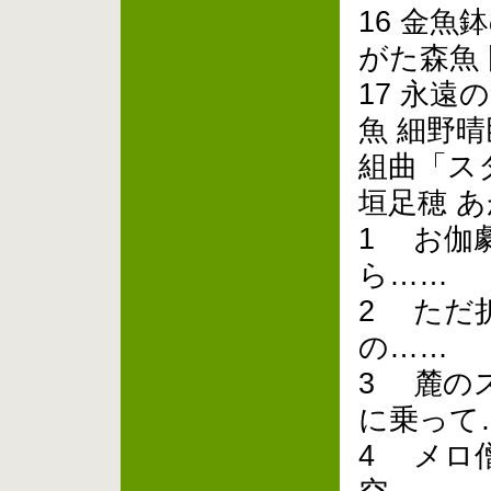
16 金魚
がた森魚
17 永遠
魚 細野晴
組曲「ス
垣足穂 
1 お伽
ら……
2 ただ
の……
3 麓の
に乗って
4 メロ