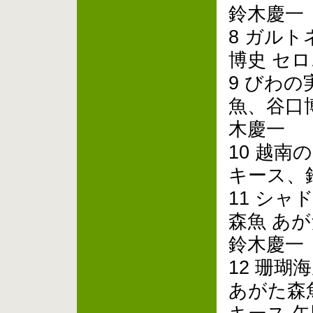
鈴木慶一
8 ガル
博史 セ
9 びわ
魚、谷口
木慶一
10 越南
キース、
11 シ
森魚 あ
鈴木慶一
12 珊瑚
あがた森