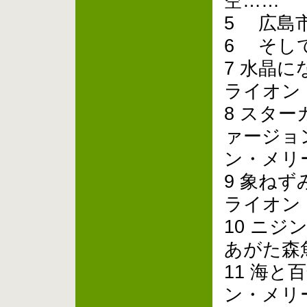
空……
5 広島
6 そし
7 水晶
ライオン
8 スタ
ァージョ
ン・メリ
9 象ねず
ライオン
10 ニ
あがた森
11 海と百
ン・メリ