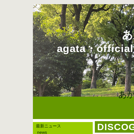
あがた森魚
agata・official
あ
DISCOG
最新ニュース
news