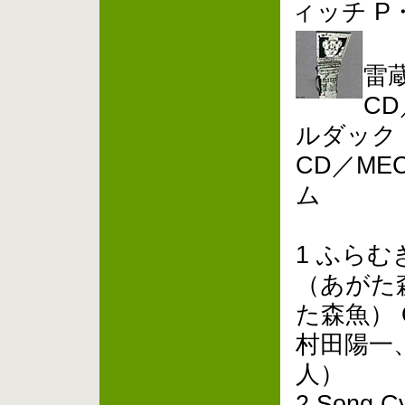
ィッチ 
雷
CD
ルダック
CD／MEC
ム
1 ふらむ
（あがた
た森魚）
村田陽一
人）
2 Song