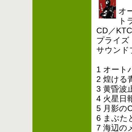
オ
ト
CD／KT
プライズ
サウンド
1 オー
2 煌ける
3 黄昏波
4 火星
5 月影のCI
6 まぶ
7 海辺の