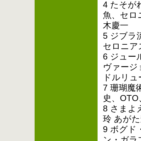
4 たそ
魚、セロ
木慶一
5 ジブラ
セロニア
6 ジュ
ヴァージ
ドルリュ
7 珊瑚魔
史、OTO
8 さま
玲 あが
9 ボグ
ン・ガラ