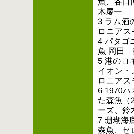
魚、谷口
木慶一
3 ラム酒
ロニアス
4 パタゴ
魚 岡田 
5 港のロ
イオン・
ロニアス
6 197
た森魚（2
ーズ、鈴
7 珊瑚海
森魚、セ