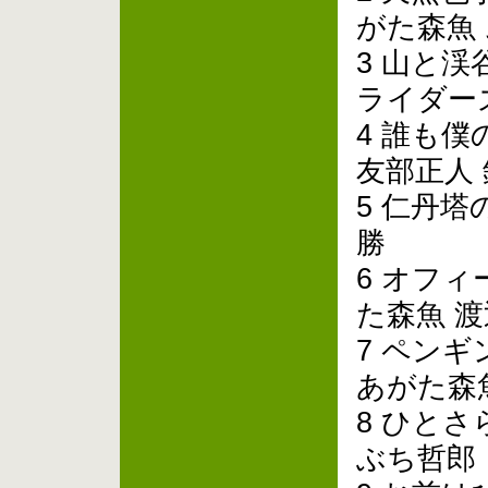
がた森魚
3 山と渓
ライダー
4 誰も
友部正人
5 仁丹
勝
6 オフ
た森魚 
7 ペン
あがた森
8 ひとさ
ぶち哲郎