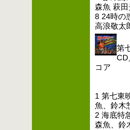
森魚 萩
8 24時の惑星
高浪敬太
第
CD
コア
1 第七東
魚、鈴木
2 海底
森魚、鈴