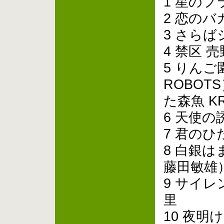
1 星のフ
2 恋のバ
3 さらば
4 禁区 
5 りん
ROBOT
た森魚 K
6 天使の
7 君のひ
8 白銀はま
藤田敏雄） 
9 サイレ
里
10 夜明